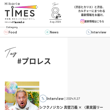
〈渋谷ヒカリエ〉と渋谷、
カルチャーにまつわる
最新情報をお届け。
最新情報はこちら
Aug.2026
Edited by
Category
Food
News
Interview
#プロレス | Hikarie TIMES
#プロレス
Interview
2024.11.27
シフクノジカン 真壁刀義 × 〈果実園リー