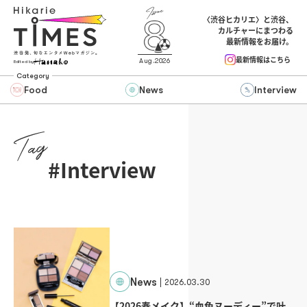
〈渋谷ヒカリエ〉と渋谷、
カルチャーにまつわる
最新情報をお届け。
最新情報はこちら
Aug.2026
Edited by
Category
Food
News
Interview
#Interview | Hikarie TIMES
#Interview
News
2026.03.30
【2026春メイク】“血色ヌーディー”で叶