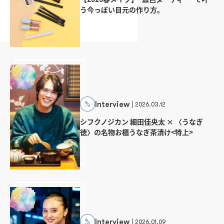
う今っぽい目元の作り方。
Interview
2026.03.12
シフクノジカン 細田佳央太 × 〈うなぎ
徳〉の名物お櫃うなぎ茶漬け<特上>
Interview
2026.01.09