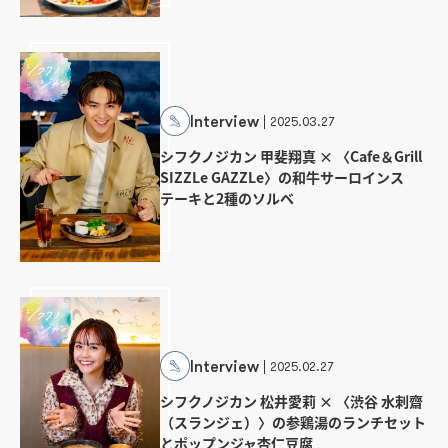
Interview
2025.03.27
シフクノジカン 甲斐翔真 × 〈Cafe＆Grill
SIZZLe GAZZLe〉の和牛サーロインス
テーキと2種のソルベ
Interview
2025.02.27
シフクノジカン 松井愛莉 × 〈渋谷 水刺齋
（スランジェ）〉の参鶏湯のランチセット
とポップンジャ杏仁豆腐