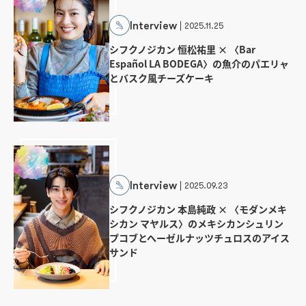
Interview
2025.11.25
シフクノジカン 恒松祐里 × 〈Bar
Español LA BODEGA〉の魚介のパエリャ
とバスク風チーズケーキ
Interview
2025.09.23
シフクノジカン 本島純政 × 〈モダンメキ
シカン マヤルス〉のメキシカンシュリン
プコブとへーゼルナッツチュロスのアイス
サンド