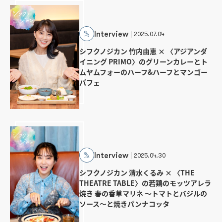
Interview
2025.07.04
シフクノジカン 竹内由恵 × 〈アジアンダ
イニング PRIMO〉のグリーンカレーとト
ムヤムフォーのハーフ&ハーフとマンゴー
パフェ
Interview
2025.04.30
シフクノジカン 清水くるみ × 〈THE
THEATRE TABLE〉の若鶏のモッツアレラ
焼き 春の香草マリネ ～トマトとバジルの
ソース～と焼きパンナコッタ