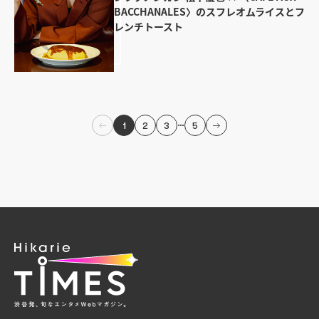
BACCHANALES〉のスフレオムライスとフ
レンチトースト
…
1
2
3
5