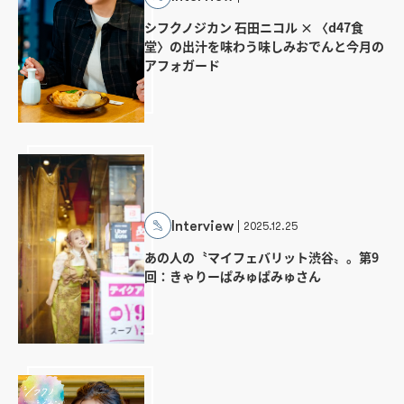
シフクノジカン 石田ニコル × 〈d47食
堂〉の出汁を味わう味しみおでんと今月の
アフォガード
Interview
2025.12.25
あの人の〝マイフェバリット渋谷〟。第9
回：きゃりーぱみゅぱみゅさん