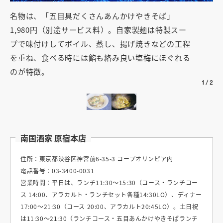
名物は、「五目具だくさんあんかけやきそば」
た
1,980円（別途サービス料）。自家製麺は特製スー
シ
プで味付けしてボイル、蒸し、揚げ焼きなどの工程
を重ね、食べる時には餡も絡み良い塩梅にほぐれる
のが特徴。
1
/
2
南国酒家 原宿本店
住所：東京都渋谷区神宮前6-35-3 コープオリンピア内
電話番号：03-3400-0031
営業時間：平日は、ランチ11:30～15:30（コース・ランチコー
ス 14:00、アラカルト・ランチセット各種14:30LO）、ディナー
17:00～21:30（コース 20:00、アラカルト20:45LO）。土日祝
は11:30～21:30（ランチコース・五目あんかけやきそばランチ