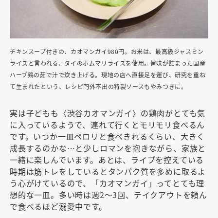
チキンスープ付きの、カオマンガイ980円。お米は、最高級ジャスミン
ライスと言われる、タイのホムマリライスを使用。旨味が詰まった国産
ハーブ鶏の茹で汁で炊き上げる。現地の店へ直接足を運び、研究を重ね
て生まれたという、レシピ門外不出の特製ソースもやみつきに。
実は子どもも〈渋谷カオマンガイ〉の鶏肉がとても気
に入っているようで、連れて行くとモリモリ食べるん
です。いつか一皿ペロリと食べきれるくらい、大きく
成長するのかな…と少しロマンを抱きながら、家族と
一緒に楽しんでいます。あとは、ライブを控えている
時期は筋トレをしているとタンパク質を多めに取るよ
う心がけているので、「カオマンガイ」ってとても理
想的な一皿。多い時は週2〜3回、テイクアウトを頼ん
で食べるほど溺愛中です。