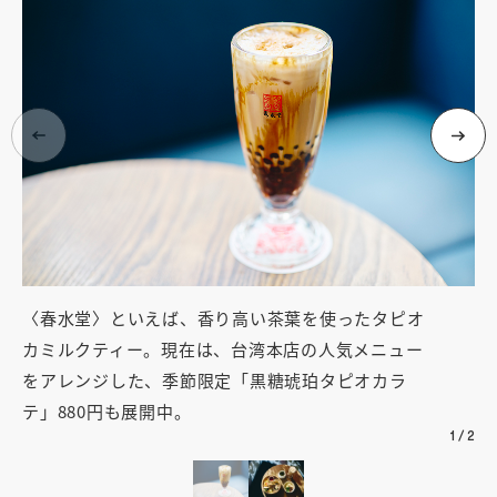
〈春水堂〉といえば、香り高い茶葉を使ったタピオ
き
カミルクティー。現在は、台湾本店の人気メニュー
7
をアレンジした、季節限定「黒糖琥珀タピオカラ
円
テ」880円も展開中。
1
/
2