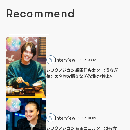
Recommend
Interview
2026.03.12
シフクノジカン 細田佳央太 × 〈うなぎ
徳〉の名物お櫃うなぎ茶漬け<特上>
Interview
2026.01.09
シフクノジカン 石田ニコル × 〈d47食