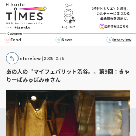
〈渋谷ヒカリエ〉と渋谷、
カルチャーにまつわる
最新情報をお届け。
最新情報はこちら
Aug.2026
Edited by
Category
Food
News
Interview
Interview
2025.12.25
あの人の〝マイフェバリット渋谷〟。第9回：きゃ
りーぱみゅぱみゅさん