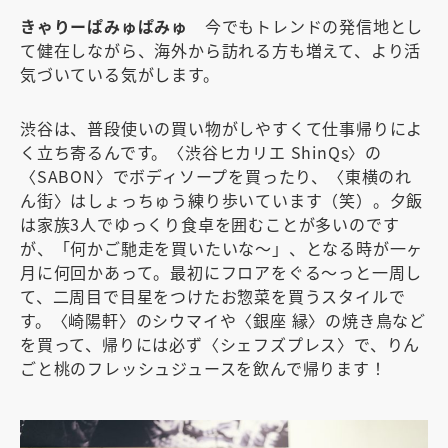
きゃりーぱみゅぱみゅ
今でもトレンドの発信地とし
て健在しながら、海外から訪れる方も増えて、より活
気づいている気がします。
渋谷は、普段使いの買い物がしやすくて仕事帰りによ
く立ち寄るんです。〈渋谷ヒカリエ ShinQs〉の
〈SABON〉でボディソープを買ったり、〈東横のれ
ん街〉はしょっちゅう練り歩いています（笑）。夕飯
は家族3人でゆっくり食卓を囲むことが多いのです
が、「何かご馳走を買いたいな〜」、となる時が一ヶ
月に何回かあって。最初にフロアをぐる〜っと一周し
て、二周目で目星をつけたお惣菜を買うスタイルで
す。〈崎陽軒〉のシウマイや〈銀座 縁〉の焼き鳥など
を買って、帰りには必ず〈シェフズプレス〉で、りん
ごと桃のフレッシュジュースを飲んで帰ります！