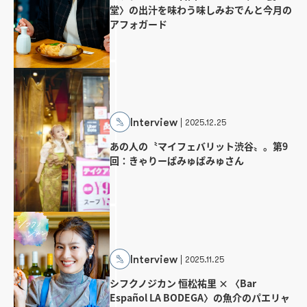
堂〉の出汁を味わう味しみおでんと今月の
アフォガード
Interview
2025.12.25
あの人の〝マイフェバリット渋谷〟。第9
回：きゃりーぱみゅぱみゅさん
Interview
2025.11.25
シフクノジカン 恒松祐里 × 〈Bar
Español LA BODEGA〉の魚介のパエリャ