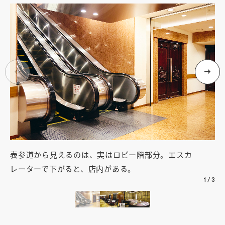
表参道から見えるのは、実はロビー階部分。エスカ
通
レーターで下がると、店内がある。
に
1
/
3