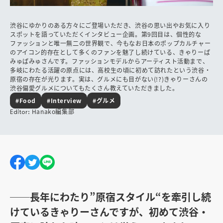
渋谷にゆかりのある方々にご登場いただき、渋谷の思い出やお気に入り
スポットを語っていただくインタビュー企画。第9回目は、個性的な
ファッションと唯一無二の世界観で、今もなお日本のポップカルチャー
のアイコン的存在として多くのファンを魅了し続けている、きゃりーぱ
みゅぱみゅさんです。ファッションモデルからアーティスト活動まで、
多岐にわたる活躍の原点には、高校生の頃に初めて訪れたという渋谷・
原宿の存在が光ります。実は、グルメにも目がない(!?)きゃりーさんの
渋谷偏愛グルメについてもたくさん教えていただきました。
#Food
#Interview
#グルメ
Hanako編集部
Editor:
──長年にわたり”原宿スタイル“を牽引し続
けているきゃりーさんですが、初めて渋谷・