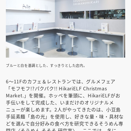
ブルーと白を基調とした、すっきりとした店内。
6〜11Fのカフェ＆レストランでは、グルメフェア
「モフモフ!?パクパク!! HikariELF Christmas
Market.」を開催。ホッペを筆頭に、HikariELFがお
手伝いをして完成した、いまだけのオリジナルメ
ニューが楽しめます。2人がやってきたのは、小豆島
手延素麺「島の光」を使用し、好きな量・味・具材な
どを選んで自分好みの食べ方を研究できるそうめん専
門店〈そうめん そそそ 研究室〉。ここでは、冬に