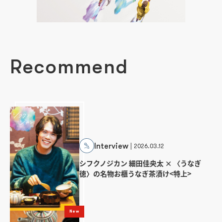
Recommend
Interview
2026.03.12
シフクノジカン 細田佳央太 × 〈うなぎ
徳〉の名物お櫃うなぎ茶漬け<特上>
New