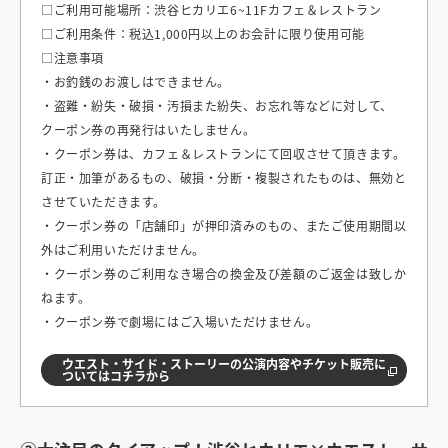
□ご利用可能場所：渋谷ヒカリエ6~11Fカフェ＆レストラン
□ご利用条件：税込1,000円以上のお会計に限り使用可能
□注意事項
・お釣銭のお渡しはできません。
・盗難・紛失・破損・汚損また紛失、お忘れ等などに対して、
クーポン券の再発行はいたしません。
・クーポン券は、カフェ＆レストランにて回収させて頂きます。
訂正・加筆があるもの、破損・分断・複製されたものは、無効と
させていただきます。
・クーポン券の「店舗印」が押印済みのもの、またご使用期間以
外はご利用いただけません。
・クーポン券のご利用なき場合の換金及び差額のご返金は致しか
ねます。
・クーポン券で劇場にはご入場いただけません。
ウエスト・サイド・ストーリーの公演内容やチケット販売に
ついてはコチラから