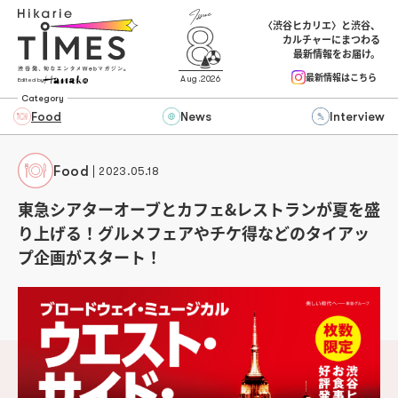
〈渋谷ヒカリエ〉と渋谷、
カルチャーにまつわる
最新情報をお届け。
最新情報はこちら
Aug.2026
Edited by
Category
Food
News
Interview
Food
2023.05.18
東急シアターオーブとカフェ&レストランが夏を盛
り上げる！グルメフェアやチケ得などのタイアッ
プ企画がスタート！