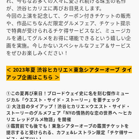
れ、今もなお多くの人々に愛され続ける珠玉の名作
が、渋谷ヒカリエに再びお目見えします。
今回の上演を記念して、クーポン付きチケットの販売
や、作品にちなんだ限定グルメフェア、チケット提示
で特典が受けられるチケ得サービスなど、ミュージカ
ルを通してグルメをお得に堪能できるという嬉しい企
画を実施。今しかないスペシャルなフェア＆サービス
をぜひお楽しみください！
＜ 2023年夏 渋谷ヒカリエ×東急シアターオーブ タイ
アップ企画はこちら ＞
①この夏再び来日！ブロードウェイ史に名を刻む傑作ミュー
ジカル「ウエスト・サイド・ストーリー」を要チェック
② 大注目のタイアップ！渋谷ヒカリエ×ウエスト・サイド・
ストーリーのグルメフェア「NYの情熱的な恋の世界へ 〜ヒカ
リエ レッドグルメ物語」を開催
③鑑賞前でも後でも！東急シアターオーブの鑑賞チケットを
提示すると受けられる、カフェ&レストラン限定「チケ得サー
ビス」がアツい！