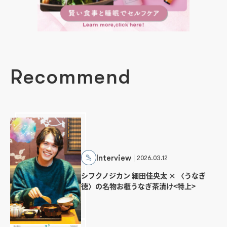
Recommend
Interview
2026.03.12
シフクノジカン 細田佳央太 × 〈うなぎ
徳〉の名物お櫃うなぎ茶漬け<特上>