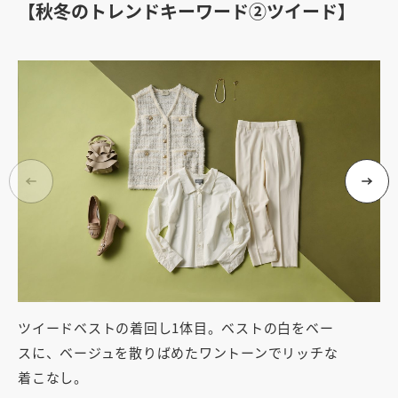
【秋冬のトレンドキーワード②ツイード】
ツイードベストの着回し1体目。ベストの白をベー
ツ
スに、ベージュを散りばめたワントーンでリッチな
／
着こなし。
で