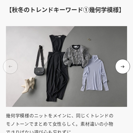
【秋冬のトレンドキーワード①幾何学模様】
幾何学模様のニットをメインに、同じくトレンドの
カ
モノトーンでまとめて女性らしく。素材違いの小物
3
でさりげない遊び心も忘れずに。
販