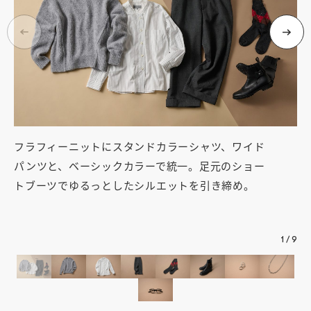
フラフィーニットにスタンドカラーシャツ、ワイド
ニ
パンツと、ベーシックカラーで統一。足元のショー
ナ
トブーツでゆるっとしたシルエットを引き締め。
ア
ン
1
/
9