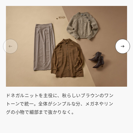
ドネガルニットを主役に、秋らしいブラウンのワン
ニ
トーンで統一。全体がシンプルな分、メガネやリン
に
グの小物で細部まで抜かりなく。
ツ
ガ
彿