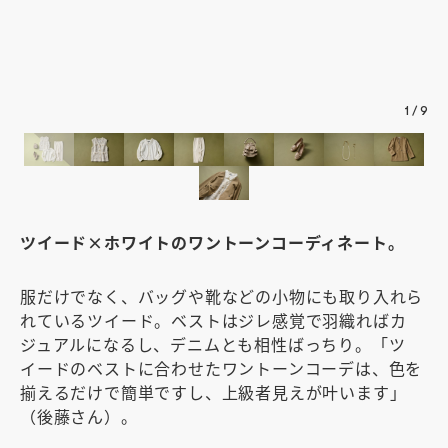
白
ゆ
し
1
/
9
ツイード×ホワイトのワントーンコーディネート。
服だけでなく、バッグや靴などの小物にも取り入れら
れているツイード。ベストはジレ感覚で羽織ればカ
ジュアルになるし、デニムとも相性ばっちり。「ツ
イードのベストに合わせたワントーンコーデは、色を
揃えるだけで簡単ですし、上級者見えが叶います」
（後藤さん）。