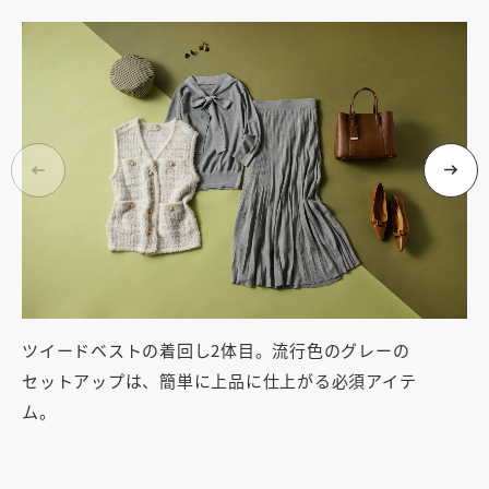
ツイードベストの着回し2体目。流行色のグレーの
ボ
セットアップは、簡単に上品に仕上がる必須アイテ
（
ム。
ニ
ス
表