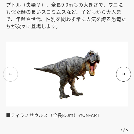
プトル（夫婦？）、全長9.0mもの大きさで、ワニに
も似た顔の長いスコミムスなど、子どもから大人ま
で、年齢や世代、性別を問わず常に人気を誇る恐竜た
ちが次々に登場します。
■ティラノサウルス（全長8.0ｍ）©ON-ART
■
（
1
/
6