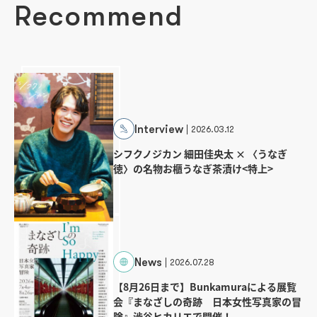
Recommend
Interview
2026.03.12
シフクノジカン 細田佳央太 × 〈うなぎ
徳〉の名物お櫃うなぎ茶漬け<特上>
News
2026.07.28
【8月26日まで】Bunkamuraによる展覧
会『まなざしの奇跡 日本女性写真家の冒
険』渋谷ヒカリエで開催！