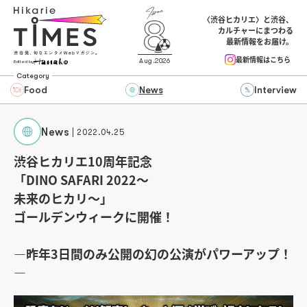
〈渋谷ヒカリエ〉と渋谷、
カルチャーにまつわる
最新情報をお届け。
最新情報はこちら
Aug.2026
Edited by
Category
Food
News
Interview
News
2022.04.25
渋谷ヒカリエ10周年記念
「DINO SAFARI 2022～
未来のヒカリ～」
ゴールデンウィークに開催！
―昨年3日間のみ公開の幻の公演がパワーアップ！
―