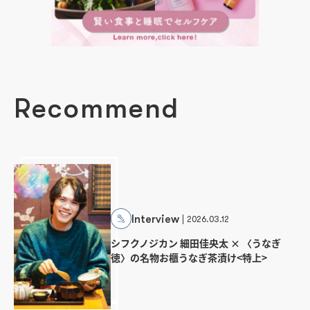
Recommend
Interview
2026.03.12
シフクノジカン 細田佳央太 × 〈うなぎ
徳〉の名物お櫃うなぎ茶漬け<特上>