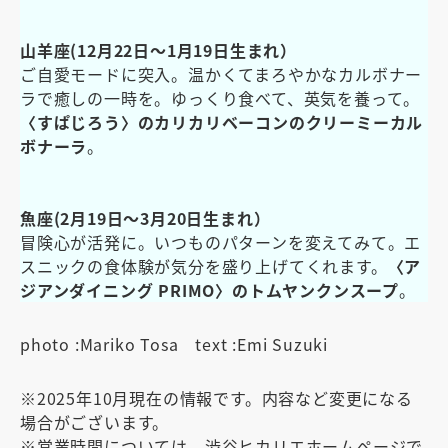
山羊座(12月22日～1月19日生まれ）
ご自愛モードに突入。温かくてまろやかなカルボナー
ラで癒しの一時を。ゆっくり食べて、英気を養って。
〈すぱじろう〉のカリカリベーコンのクリーミーカル
ボナーラ
。
魚座(2月19日～3月20日生まれ）
冒険心が活発に。いつものパターンを変えてみて。エ
スニックの食体験が気分を盛り上げてくれます。
〈ア
ジアンダイニング PRIMO〉のトムヤンクンスープ
。
photo :Mariko Tosa text :Emi Suzuki
※2025年10月現在の情報です。内容など変更になる
場合がございます。
※営業時間については、渋谷ヒカリエホームページで