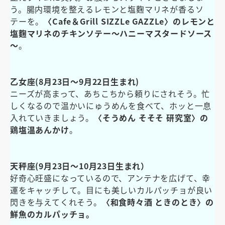
う。腸内環境を整えるレモンと塩麴マリネが香るソ
テーを。
〈Cafe＆Grill SIZZLe GAZZLe〉のレモンと
塩麴マリネのチキンソテー～ハニーマスタードソース
～
。
乙女座(8月23日～9月22日生まれ)
ニーズが高まって、あちこちから頼りにされそう。忙
しくなるので温かいにゅうめんを食べて、ホッと一息
入れていきましょう。
〈そうめん そそそ 研究室〉の
鶏塩温あんかけ
。
天秤座(9月23日～10月23日生まれ）
好奇心旺盛になっているので、アンテナを広げて、幸
運をキャッチして。目にも美しいカルパッチョが良い
閃きを与えてくれそう。
〈和食時々酒 ときのとき〉の
鮮魚のカルパッチョ。