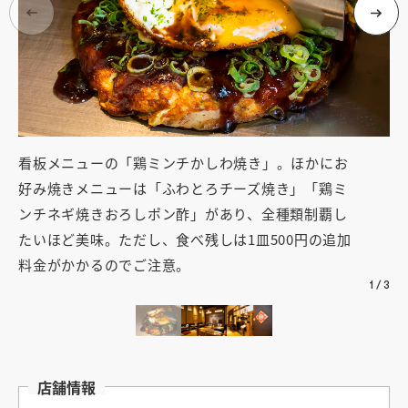
看板メニューの「鶏ミンチかしわ焼き」。ほかにお
商
好み焼きメニューは「ふわとろチーズ焼き」「鶏ミ
か
ンチネギ焼きおろしポン酢」があり、全種類制覇し
め
たいほど美味。ただし、食べ残しは1皿500円の追加
料金がかかるのでご注意。
1
/
3
店舗情報