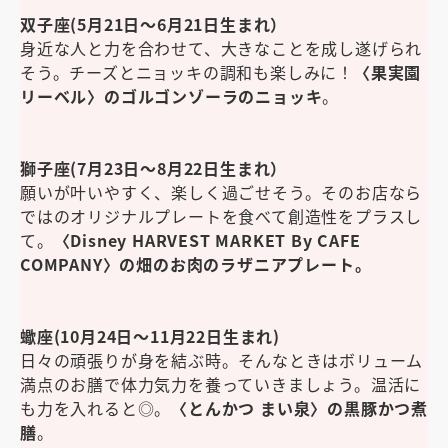
双子座(5月21日～6月21日生まれ）
身近な人と力を合わせて、大きなことを成し遂げられ
そう。チーズとニョッキの調和も楽しみに！
〈果実園
リーベル〉のゴルゴンゾーラのニョッキ
。
獅子座(7月23日～8月22日生まれ）
願いが叶いやすく、楽しく過ごせそう。そのお店なら
ではのオリジナルプレートを食べて創造性をプラスし
て。
〈Disney HARVEST MARKET By CAFE
COMPANY〉の畑のお肉のラザニアプレート。
蠍座(10月24日～11月22日生まれ)
日々の頑張りが身を結ぶ時。そんなときはボリューム
満点のお膳で体力気力を養っていきましょう。温活に
も力を入れると◎。
〈とんかつ まい泉〉の黒豚かつ煮
膳
。