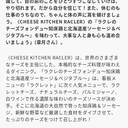
識して、目の前のことをひとつずつこなしていけば、
やり切れます。だから自分を信じて！また、休むのも
仕事のうちなので、ちゃんと体の声に耳を傾けましょ
う。〈CHEESE KITCHEN RACLER〉の『ラクレの
チーズフォンデュ～知床鶏と北海道産ソーセージ＆ベ
ジタブル～』を味わって、大事な人と身も心も温め合
いましょう」(章月さん）。
〈CHEESE KITCHEN RACLER〉は、世界のさまざま
なチーズを主役にした、本格的なチーズ料理が味わえ
るダイニング。「ラクレのチーズフォンデュ～知床鶏
と北海道産ソーセージ＆ベジタブル～」は、看板メ
ニューの「ラクレット」に次ぐ人気メニューで、ラク
レットチーズ、ナチュラルチーズ、パルミジャーノ、
白ワインで作る濃厚な味わいのチーズソースが決め
手。そこに北海道の大自然で育った知床鶏＆ソーセー
ジ、新鮮な野菜など厳選した食材をダイブさせて、
たっぷりのチーズをつけて召し上がれ！