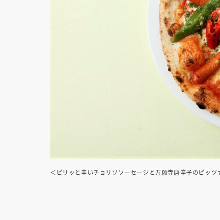
＜ピリッと辛いチョリソソーセージと万願寺唐辛子のピッツァ＞