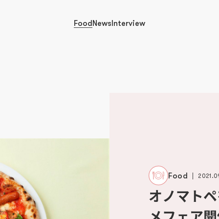
Food
News
Interview
Food
2021.0
オノマトペ
メフェア開