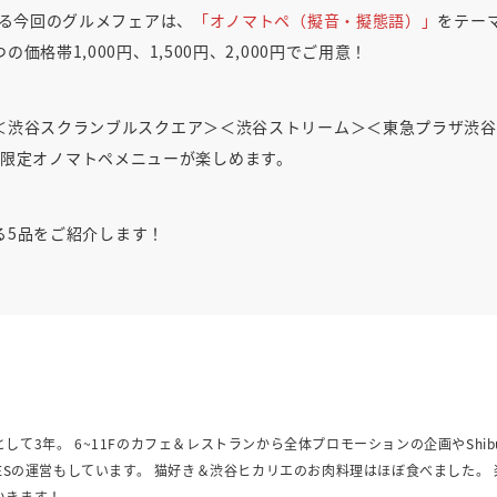
する今回のグルメフェアは、
「オノマトペ（擬音・擬態語）」
をテー
帯1,000円、1,500円、2,000円でご用意！
＜
渋谷スクランブルスクエア
＞＜
渋谷ストリーム
＞＜
東急プラザ渋谷
の限定オノマトペメニューが楽しめます。
する5品をご紹介します！
て3年。 6~11Fのカフェ＆レストランから全体プロモーションの企画やShibu
ment TIMESの運営もしています。 猫好き＆渋谷ヒカリエのお肉料理はほぼ食べました。
いきます！