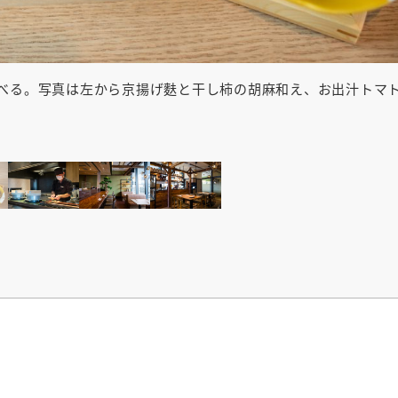
選べる。写真は左から京揚げ麩と干し柿の胡麻和え、お出汁トマ