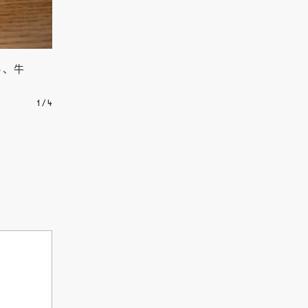
ト、牛
1本1本丁寧に焼く串焼き。豚肉野菜巻き串、野菜串
1
/
4