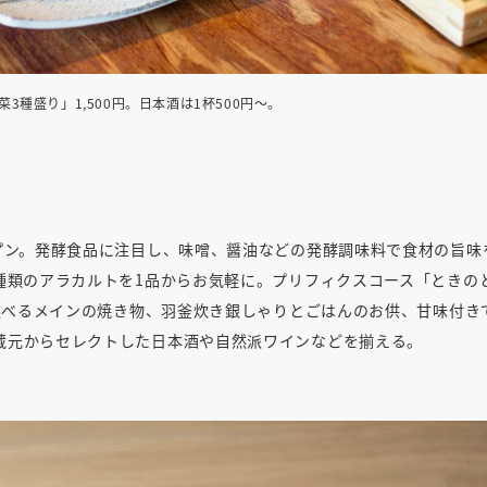
3種盛り」1,500円。日本酒は1杯500円～。
プン。発酵食品に注目し、味噌、醤油などの発酵調味料で食材の旨味
種類のアラカルトを1品からお気軽に。プリフィクスコース「ときの
、選べるメインの焼き物、羽釜炊き銀しゃりとごはんのお供、甘味付き
蔵元からセレクトした日本酒や自然派ワインなどを揃える。