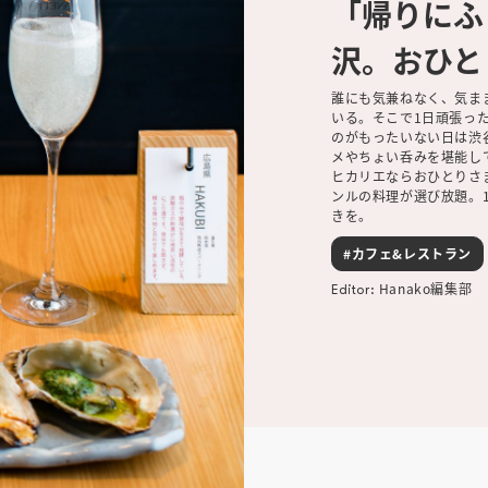
「帰りにふ
沢。おひと
誰にも気兼ねなく、気ま
いる。そこで1日頑張っ
のがもったいない日は渋
メやちょい呑みを堪能し
ヒカリエならおひとりさ
ンルの料理が選び放題。
きを。
#カフェ&レストラン
Hanako編集部
Editor: