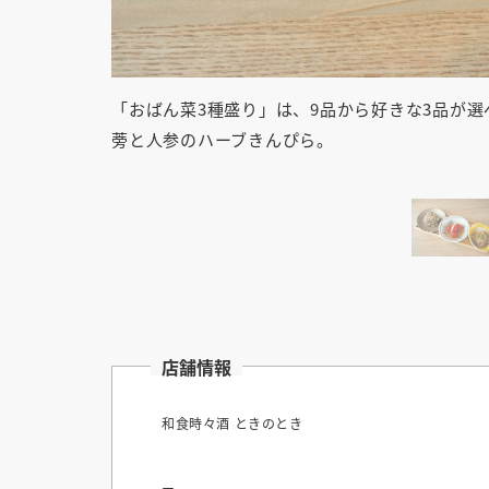
「おばん菜3種盛り」は、9品から好きな3品が
蒡と人参のハーブきんぴら。
店舗情報
和食時々酒 ときのとき