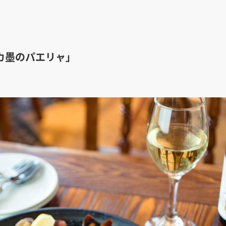
の「イカ墨のパエリャ」