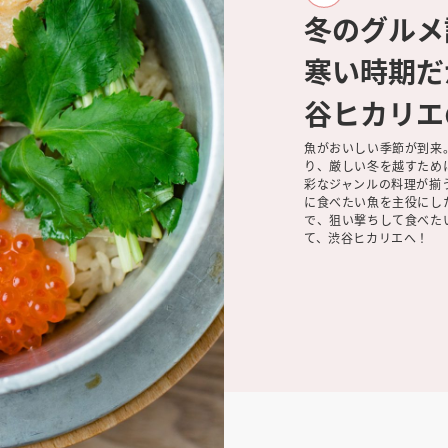
冬のグル
寒い時期だ
谷ヒカリエ
魚がおいしい季節が到来
り、厳しい冬を越すため
彩なジャンルの料理が揃
に食べたい魚を主役にし
で、狙い撃ちして食べた
て、渋谷ヒカリエへ！