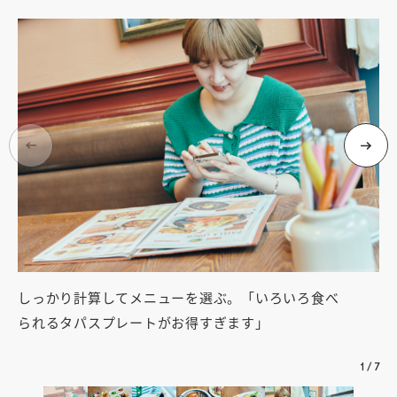
しっかり計算してメニューを選ぶ。「いろいろ食べ
ラ
られるタパスプレートがお得すぎます」
1
き
1
/
7