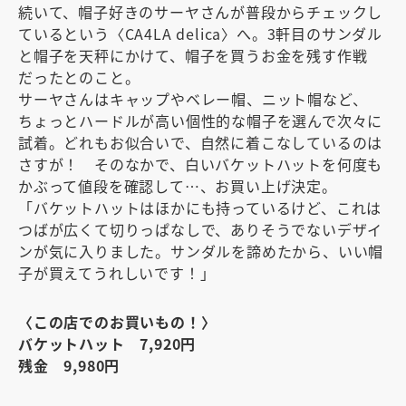
続いて、帽子好きのサーヤさんが普段からチェックし
ているという〈CA4LA delica〉へ。3軒目のサンダル
と帽子を天秤にかけて、帽子を買うお金を残す作戦
だったとのこと。
サーヤさんはキャップやベレー帽、ニット帽など、
ちょっとハードルが高い個性的な帽子を選んで次々に
試着。どれもお似合いで、自然に着こなしているのは
さすが！ そのなかで、白いバケットハットを何度も
かぶって値段を確認して…、お買い上げ決定。
「バケットハットはほかにも持っているけど、これは
つばが広くて切りっぱなしで、ありそうでないデザイ
ンが気に入りました。サンダルを諦めたから、いい帽
子が買えてうれしいです！」
〈この店でのお買いもの！〉
バケットハット 7,920円
残金 9,980円