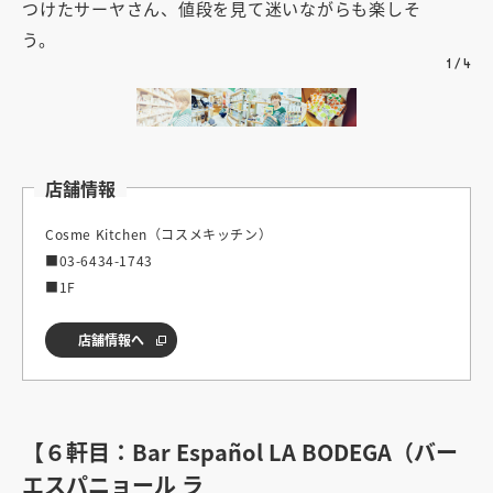
つけたサーヤさん、値段を見て迷いながらも楽しそ
を
う。
し
1
/
4
店舗情報
Cosme Kitchen（コスメキッチン）
■03-6434-1743
■1F
店舗情報へ
【６軒目：Bar Español LA BODEGA（バー
エスパニョール ラ