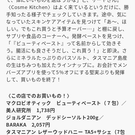
〈Cosme Kitchen〉はよく来ているというだけに、勝
手知ったる様子でチェックしていきます。途中、気に
なっていたスキンケアアイテムを見つけて「あ～、ほ
しい。でもこれ買うと予算オーバー…」と棚に戻し、
サプリや食品のコーナーへ。発酵ペーストを見つけ、
「『ビューティペースト』って名前からして効きそ
う。腸活にも良さそうだし、これ買う！」と即決。さ
らにミネラルたっぷりのバスソルト、タスマニア島産
の生はちみつも加えたラインナップに。お会計でメン
バーズアプリを使って5％オフにする堅実ぶりも発揮
して、買いものを終了！
〈この店でのお買いもの！〉
マクロビオティック ビューティペースト（７包）／
美人研究所 1,738円
ジョルダニアン デッドシーソルト200g／
BARAKA 2,057円
タスマニアン レザーウッドハニー TA5+サシェ（7包