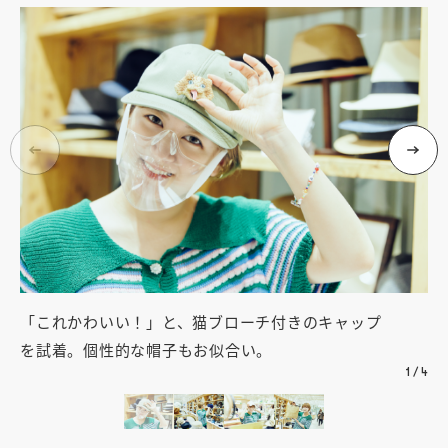
「これかわいい！」と、猫ブローチ付きのキャップ
気
を試着。個性的な帽子もお似合い。
す
1
/
4