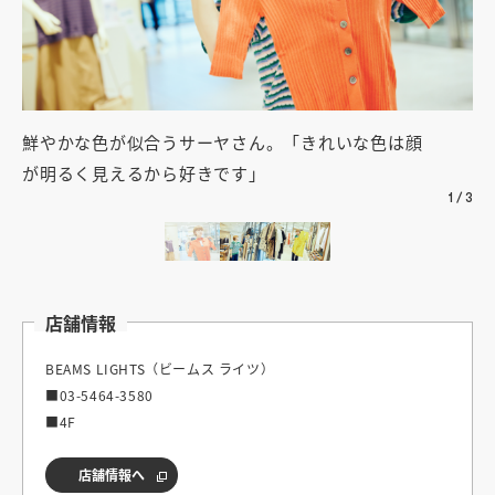
鮮やかな色が似合うサーヤさん。「きれいな色は顔
「
が明るく見えるから好きです」
ら
1
/
3
店舗情報
BEAMS LIGHTS（ビームス ライツ）
■03-5464-3580
■4F
店舗情報へ