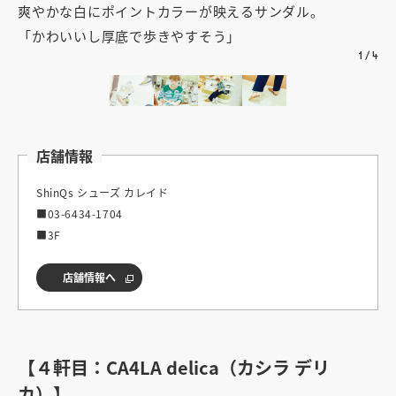
爽やかな白にポイントカラーが映えるサンダル。
脱
「かわいいし厚底で歩きやすそう」
1
/
4
店舗情報
ShinQs シューズ カレイド
■03-6434-1704
■3F
店舗情報へ
【４軒目：CA4LA delica（カシラ デリ
カ）】