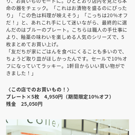
り、お買いものモードに。ひととおり店内を見たら本
命の器をチェック。「これはお漬物を盛るのにぴった
り」「この色は料理が映えそう」「こっちは20％オフ
だ！」と、あれこれ手にして迷いながら、最終的に選
んだのはブルーのプレート。こちらは職人の手仕事に
より、釉薬の味わいを楽しめる人気のシリーズで、5
枚まとめてお買い上げ。
「友だちが家にごはんを食べにくることも多いので、
ちょうど取り皿がほしかったんです。セールで10％オ
フになっていてラッキー。1軒目からいい買い物がで
きました！」
〈この店でのお買いもの！〉
プレート×5枚 4,950円（期間限定10%オフ）
残金 25,050円