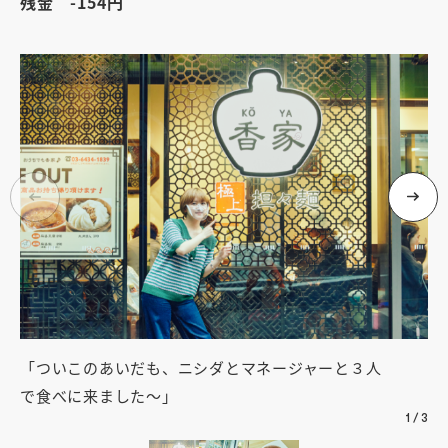
残金 -154円
「ついこのあいだも、ニシダとマネージャーと３人
「
で食べに来ました～」
ど
1
/
3