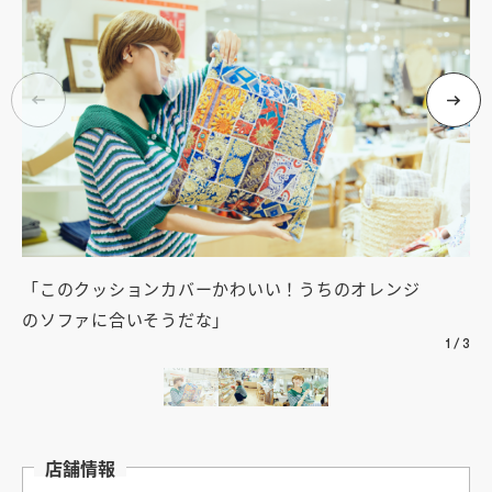
「このクッションカバーかわいい！うちのオレンジ
盛
のソファに合いそうだな」
華
1
/
3
店舗情報