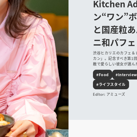
Kitchen 
ン“ワン”
と国産粒あ
ニ和パフェ
渋谷ヒカリエのカフェ＆
カン」。記念すべき第1
敵で愛らしい彼女が選ん
#Food
#Interview
#ライフスタイル
アミューズ
Editor: