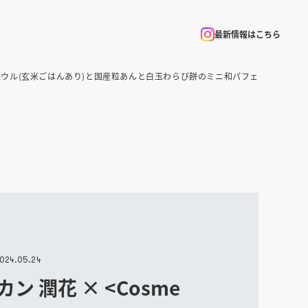
最新情報はこちら
イン“ワン”ボウル(玄米ごはんあり)と国産粒あんと白玉わらび餅のミニ和パフェ
024.05.24
ン 潤花 × <Cosme