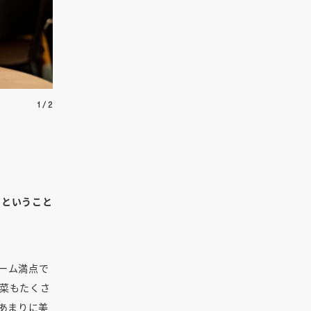
1
/
2
」ということ
ーム満点で
菜もたくさ
あまりに美